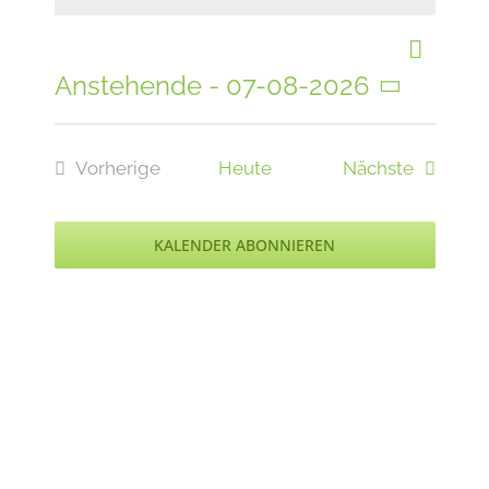
Hinweis
Veran
Liste
Ansi
Anstehende
 - 
07-08-2026
Ansic
Navi
Datum
wählen.
Navig
Veransta
Vorherige
Heute
Nächste
Veranstaltungen
KALENDER ABONNIEREN