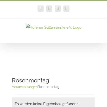
Zum
Facebook
Instagram
E-
PayPal
Inhalt
Mail
springen
Rosenmontag
Rosenmontag
Veranstaltungen
Veranstaltungen
Es wurden keine Ergebnisse gefunden.