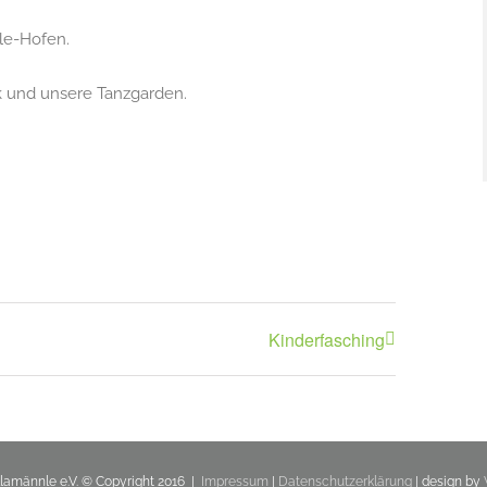
le-Hofen.
k und unsere Tanzgarden.
Kinderfasching
llamännle e.V. © Copyright 2016 |
Impressum
|
Datenschutzerklärung
| design by