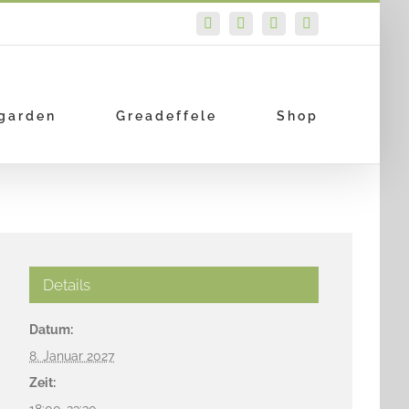
Facebook
Instagram
E-
PayPal
Mail
garden
Greadeffele
Shop
Details
Datum:
8. Januar 2027
Zeit:
18:00-23:30