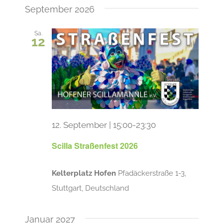
Ansic
wählen.
Navi
September 2026
Navig
Sa.
12
12. September | 15:00
-
23:30
Scilla Straßenfest 2026
Kelterplatz Hofen
Pfadäckerstraße 1-3,
Stuttgart, Deutschland
Januar 2027