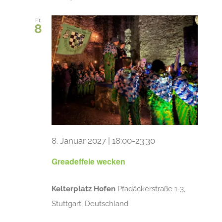
Fr.
8
8. Januar 2027 | 18:00
-
23:30
Greadeffele wecken
Kelterplatz Hofen
Pfadäckerstraße 1-3,
Stuttgart, Deutschland