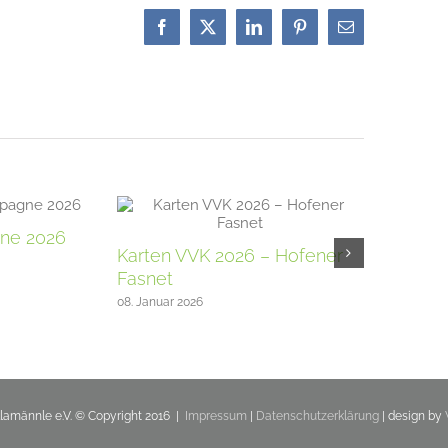
Facebook
X
LinkedIn
Pinterest
E-
Mail
ne 2026
Jetzt geh
Karten VVK 2026 – Hofener
2026
Fasnet
07. Januar 202
08. Januar 2026
llamännle e.V. © Copyright 2016 |
Impressum
|
Datenschutzerklärung
| design by