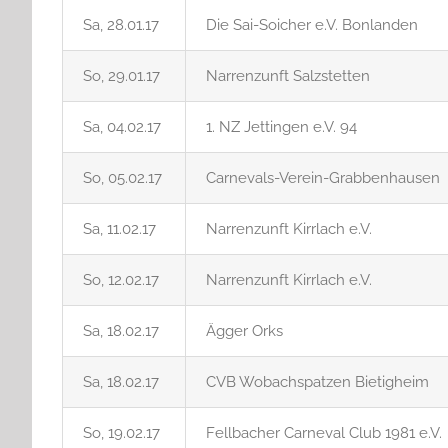
Sa, 28.01.17
Die Sai-Soicher e.V. Bonlanden
So, 29.01.17
Narrenzunft Salzstetten
Sa, 04.02.17
1. NZ Jettingen e.V. 94
So, 05.02.17
Carnevals-Verein-Grabbenhausen
Sa, 11.02.17
Narrenzunft Kirrlach e.V.
So, 12.02.17
Narrenzunft Kirrlach e.V.
Sa, 18.02.17
Ägger Orks
Sa, 18.02.17
CVB Wobachspatzen Bietigheim
So, 19.02.17
Fellbacher Carneval Club 1981 e.V.