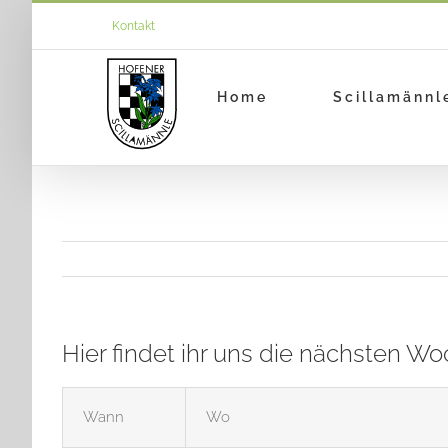
Zum
Kontakt
Inhalt
springen
Home
Scillamännl
Hier findet ihr uns die nächsten W
Wann
Wo