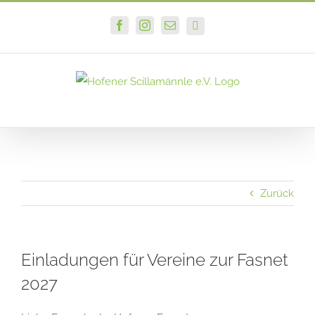
Zum
Facebook
Instagram
E-
PayPal
Inhalt
Mail
springen
Zurück
Einladungen für Vereine zur Fasnet
2027