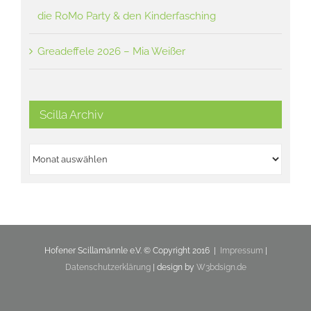
die RoMo Party & den Kinderfasching
Greadeffele 2026 – Mia Weißer
Scilla Archiv
Scilla
Archiv
Hofener Scillamännle e.V. © Copyright 2016 |
Impressum
|
Datenschutzerklärung
| design by
W3bdsign.de