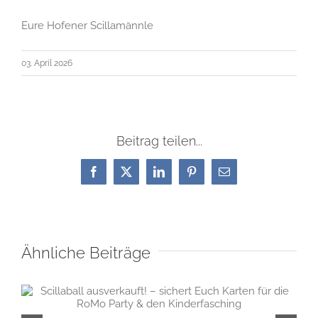
Eure Hofener Scillamännle
03. April 2026
Beitrag teilen...
Facebook
X
LinkedIn
Pinterest
E-
Mail
Ähnliche Beiträge
Gr