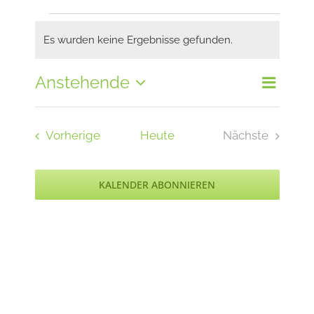
Veranstaltungen
Es wurden keine Ergebnisse gefunden.
Hinweis
Anstehende
Veran
Liste
Ansi
Datum
Ansic
wählen.
Navi
Veranstaltungen
Vorherige
Heute
Nächste
Navig
Veranstaltu
KALENDER ABONNIEREN