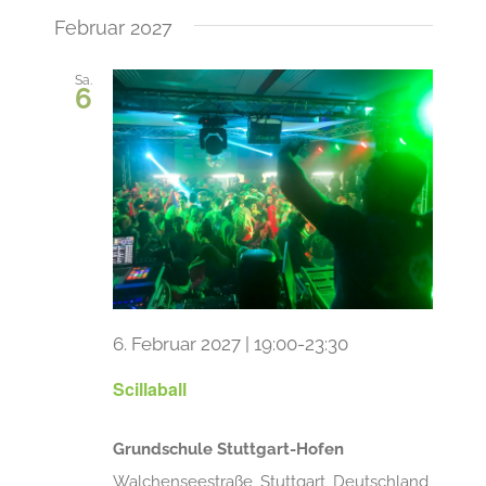
Ansic
wählen.
Navi
Februar 2027
Navig
Sa.
6
6. Februar 2027 | 19:00
-
23:30
Scillaball
Grundschule Stuttgart-Hofen
Walchenseestraße, Stuttgart, Deutschland