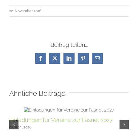
20. November 2018
Beitrag teilen...
Facebook
X
LinkedIn
Pinterest
E-
Mail
Ähnliche Beiträge
Einladungen für Vereine zur Fasnet 2027
Sci
03. April 2026
fü