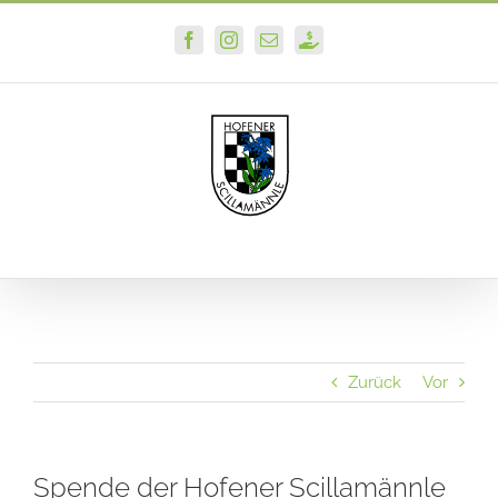
Zum
Facebook
Instagram
E-
PayPal
Inhalt
Mail
springen
Zurück
Vor
Spende der Hofener Scillamännle