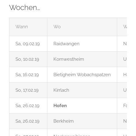
Wochen…
Wann
Wo
Was
Sa, 09.02.19
Raidwangen
Nach
So, 10.02.19
Kornwestheim
Umzu
Sa, 16.02.19
Bietigheim Wobachspatzen
Halle
So, 17.02.19
Kirrlach
Umzu
Sa, 26.02.19
Hofen
Fähnl
Sa, 26.02.19
Berkheim
Nach