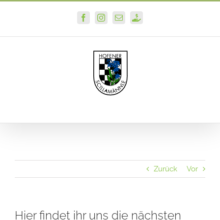
Zum
Facebook
Instagram
E-
PayPal
Inhalt
Mail
springen
Zurück
Vor
Hier findet ihr uns die nächsten