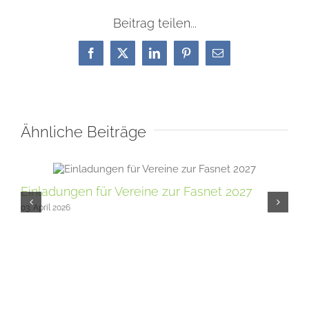
Beitrag teilen...
Facebook
X
LinkedIn
Pinterest
E-
Mail
Ähnliche Beiträge
Einladungen für Vereine zur Fasnet 2027
Wi
03. April 2026
14. 