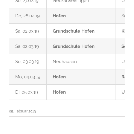
So, 27.02.19
Neckarweihingen
Umzu
Do, 28.02.19
Hofen
Schül
Sa, 02.03.19
Grundschule Hofen
Kinde
Sa, 02.03.19
Grundschule Hofen
Scilla
So, 03.03.19
Neuhausen
Umzu
Mo, 04.03.19
Hofen
Ratha
Di, 05.03.19
Hofen
Umzug
05. Februar 2019