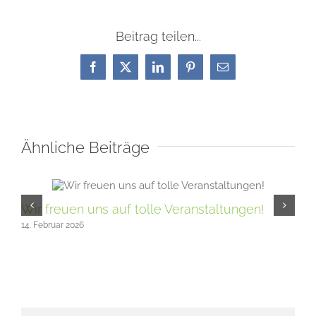
Beitrag teilen...
Facebook
X
LinkedIn
Pinterest
E-
Mail
Ähnliche Beiträge
Wir freuen uns auf tolle Veranstaltungen!
Au
14. Februar 2026
16. 