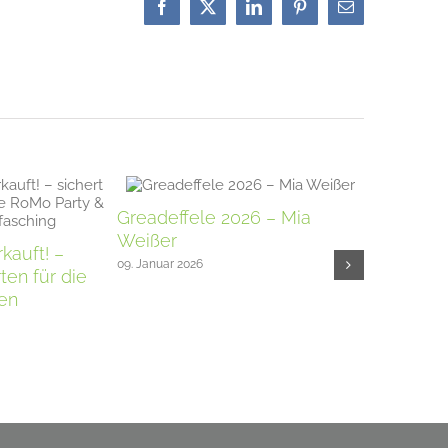
Facebook
X
LinkedIn
Pinterest
E-
Mail
Greadeffele 2026 – Mia
Hofener 
Weißer
2025
rkauft! –
09. Januar 2026
02. März 2025
ten für die
en