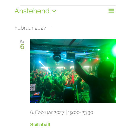
Veranstaltungen
Anstehend
Veran
Liste
Ansi
Datum
Ansic
wählen.
Navi
Februar 2027
Navig
Sa.
6
6. Februar 2027 | 19:00
-
23:30
Scillaball