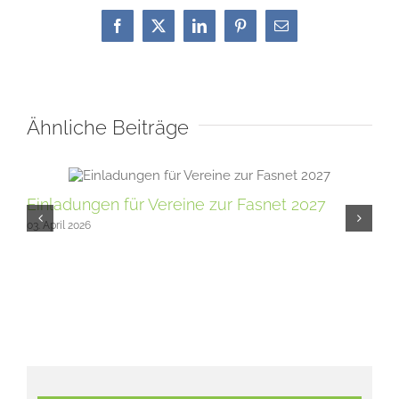
Facebook
X
LinkedIn
Pinterest
E-
Mail
Ähnliche Beiträge
Einladungen für Vereine zur Fasnet 2027
Sci
03. April 2026
fü
10. 