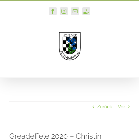
Zum
Facebook
Instagram
E-
PayPal
Inhalt
Mail
springen
Zurück
Vor
Greadeffele 2020 – Christin