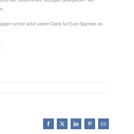
nd der Lebenshilfe Stuttgart übergeben. Wir
n.
sagen schon jetzt vielen Dank für Eure Spende an
!
Facebook
X
LinkedIn
Pinterest
E-
Mail