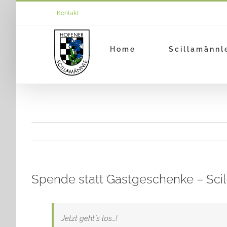
Zum
Kontakt
Inhalt
springen
Home
Scillamännl
Spende statt Gastgeschenke – Sci
Jetzt geht´s los…!