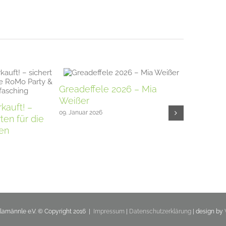
Greadeffele 2026 – Mia
Hofener 
Weißer
2025
rkauft! –
09. Januar 2026
02. März 2025
ten für die
en
llamännle e.V. © Copyright 2016 |
Impressum
|
Datenschutzerklärung
| design by