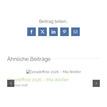
Beitrag teilen...
Facebook
X
LinkedIn
Pinterest
E-
Mail
Ähnliche Beiträge
Greadeffele 2026 – Mia Weißer
Gr
un
09. Januar 2026
15. 