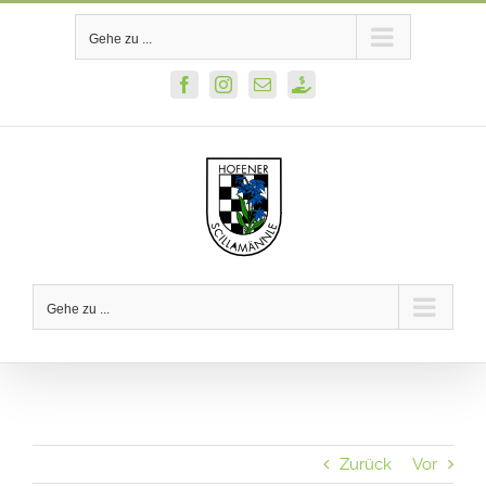
Zum
Gehe zu ...
Inhalt
springen
Facebook
Instagram
E-
PayPal
Mail
Gehe zu ...
Zurück
Vor