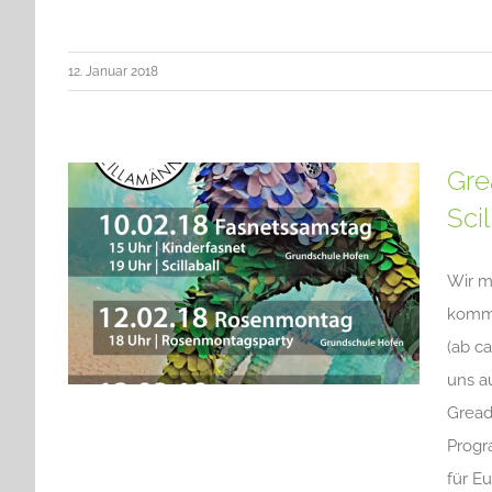
12. Januar 2018
Gre
Sci
Wir m
komme
(ab c
uns a
Gread
Progr
für E