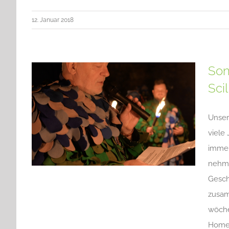
12. Januar 2018
Son
Sci
Unser
viele
immer
nehme
Gesch
zusam
wöche
Homep