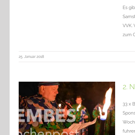
Es gi
Samst
VVK. 
zum O
25. Januar 2018
2. 
33 x 
Spons
Woche
fuhre