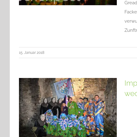
Gread
Facke
verwu
Zunft
15. Januar 2018
Imp
we