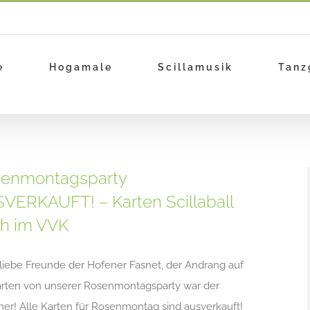
e
Hogamale
Scillamusik
Tanz
enmontagsparty
VERKAUFT! – Karten Scillaball
h im VVK
 liebe Freunde der Hofener Fasnet, der Andrang auf
arten von unserer Rosenmontagsparty war der
r! Alle Karten für Rosenmontag sind ausverkauft!