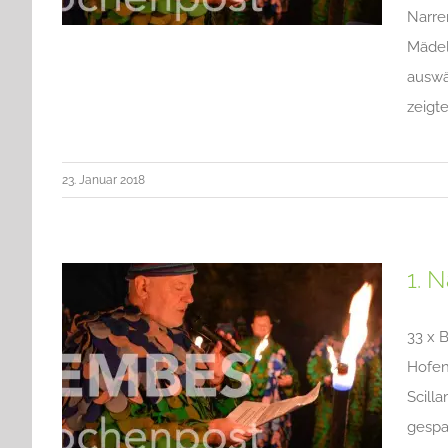
Narre
Mädel
auswä
zeigt
23. Januar 2018
1. 
33 x 
Hofen
Scilla
gespa