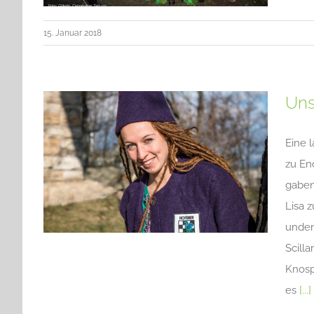
15. Januar 2018
Uns
Eine 
zu En
gaben
Lisa 
unden
Scill
Knosp
es
[...]