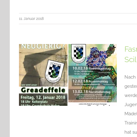
11. Januar 2018
Fas
Sci
Nach 
geste
werde
Jugen
Mädel
Traini
hat s