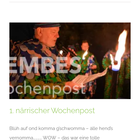
1. närrischer Wochenpost
Blüh auf ond komma g’schwomma – älle hend’s
vernomma………… WOW – das war eine tolle