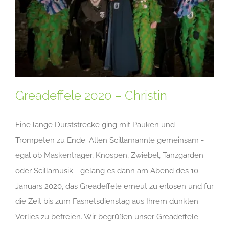
Greadeffele 2020 – Christin
Eine lange Durststrecke ging mit Pauken und
Trompeten zu Ende. Allen Scillamännle gemeinsam -
egal ob Maskenträger, Knospen, Zwiebel, Tanzgarden
oder Scillamusik - gelang es dann am Abend des 10.
Januars 2020, das Greadeffele erneut zu erlösen und für
die Zeit bis zum Fasnetsdienstag aus Ihrem dunklen
Verlies zu befreien. Wir begrüßen unser Greadeffele